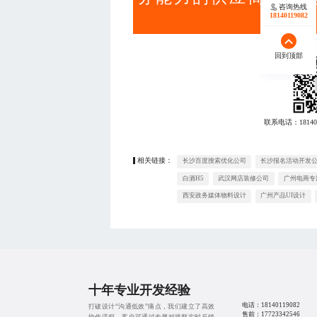
咨询热线
18140119082
回到顶部
联系电话：
18140
相关链接：
长沙百度搜索优化公司
长沙报名活动开发
白酒H5
武汉网店装修公司
广州电商专
西安政务媒体物料设计
广州产品UI设计
十年专业开发经验
电话：
18140119082
打破设计“沟通低效”痛点，我们建立了高效
售前：
17723342546
协作流程。客户可通过专属对接群实时反馈