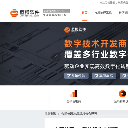
专注定制开发，响应式适
开发技术外包公司
首页
乡村治理系统
社区管
专注高端定制开发
全平台电商
活动物料
行业资讯
合肥校园OA系统报价合理吗
>