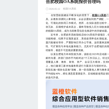
合肥校园OA系统报价合理吗
校园OA系统
2026-05-12
在智慧校园建设不断深化的背景下，
校园OA系统
已
具。从教务排课到人事审批，从会议通知到资产调配，一
化、可视化的协同工作模式。然而，在实际选型过程中
块冗余、后期维护成本高企，最终导致投入巨大却收效
的校园OA系统，成为当前教育信息化推进中的关键命题
近年来，合肥多所高校陆续启动OA系统升级项目，但
功能堆砌，结果不仅预算超支，系统使用率也长期低迷
题只能被动等待，严重影响日常办公节奏。这些案例反
性、可扩展性与本地化服务能力。尤其对于合肥地区的
经验等，都是不可忽视的重要因素。
以某合肥地方本科院校为例，该校在2023年启动新
邮件沟通，跨部门协作平均耗时达7个工作日以上。经过
需覆盖人事、教务、财务、资产、会议五大模块，支持
上，他们邀请三家本地服务商进行方案演示与报价对比。
阶段实施+模块化采购”策略，第一阶段聚焦人事与教务
平均缩短40%，师生满意度显著提升。后续根据使用反
的迭代升级。