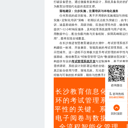
打破设备壁垒。通过微服务架构设计，系统具备良好的
为教育治理现代化提供底层支撑。
落地建议：分步实施，注重培训与本地化服务
任何系统的成功落地，离不开周密的实施规划与持续的
实施+定制化培训”策略：初期以试点校为突破口，由
训，涵盖基础操作、高级功能、应急处理等内容，确保
提供7×12小时响应服务，及时处理系统故障与用户咨
用数据中心，配合负载均衡与灾备机制，保障高峰期运行
用”，最终实现全域覆盖。
在长沙推进智慧教育建设的大潮中，考试管理系统不
构建统一标准、开放兼容、智能高效的考试管理系统，
示范城市。这一进程不仅将极大提升考试管理的科学性
据基础，推动教育从“经验型管理”迈向“数据驱动型决策
构提供专业的
考试管理系统开发
与定制服务，基于对教
需求调研、系统设计到部署运维的全链条服务能力，尤
真正贴合使用习惯，落地见效。无论是学校内部的考试
经验与可靠的技术保障，期待与您携手共建智慧教育新生态，联
长沙教育信息化背景
咨询热线
18140119082
环的考试管理系统成
平性的关键。系统融合
回到顶部
电子阅卷与数据可视
全流程智能化管理，