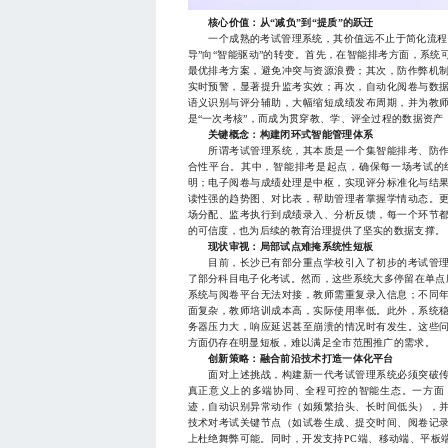
核心价值：从“减负”到“提质”的跃迁
一个成熟的考试管理系统，其价值远不止于简化流程。
导”向“智能驱动”的转变。首先，在智能排考方面，系
最优排考方案，避免冲突与资源浪费；其次，防作弊机
实时预警，显著提升监考实效；再次，自动化阅卷与数
语义识别与评分辅助，大幅缩短成绩发布周期，并为教
是“一次考核”，而成为贯穿教、学、评全过程的数据资产
关键概念：构建闭环式智能管理体系
所谓考试管理系统，其本质是一个集智能排考、防作
合性平台。其中，智能排考是起点，确保每一场考试的
明；电子阅卷与成绩处理是中枢，实现评分标准化与结
读性强的趋势图、对比表，帮助管理者掌握学情动态。
场分配、监考执行到成绩录入、分析反馈，每一个环节
的可信度，也为后续的教育治理提供了坚实的数据支撑。
现状审视：局部试点难掩系统性短板
目前，长沙已有部分重点学校引入了初步的考试管理
了部分科目电子化考试。然而，这些系统大多停留在单点
系统与阅卷平台无法对接，教师需重复录入信息；不同
面复杂，教师培训成本高，实际使用率低。此外，系统
务器压力大，响应延迟甚至崩溃的情况时有发生。这些
方面仍存在明显短板，难以满足全市范围推广的需求。
创新策略：融合前沿技术打造一体化平台
面对上述挑战，构建新一代考试管理系统必须突破传
真正意义上的多端协同、全程可控的智能生态。一方面
迹，自动识别异常动作（如频繁抬头、长时间低头），
技术对考试关键节点（如试卷生成、提交时间、阅卷记
上杜绝舞弊可能。同时，开发支持PC端、移动端、平板