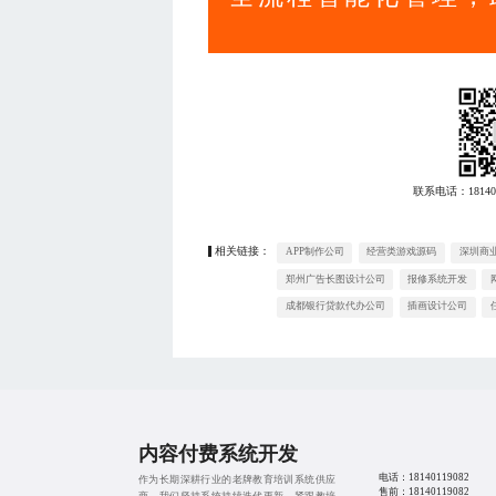
联系电话：
18140
相关链接：
APP制作公司
经营类游戏源码
深圳商业
郑州广告长图设计公司
报修系统开发
成都银行贷款代办公司
插画设计公司
内容付费系统开发
电话：
18140119082
作为长期深耕行业的老牌教育培训系统供应
售前：
18140119082
商，我们坚持系统持续迭代更新，紧跟教培