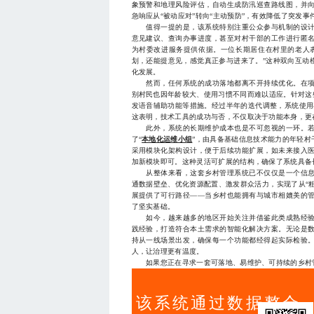
象预警和地理风险评估，自动生成防汛巡查路线图，并
急响应从“被动应对”转向“主动预防”，有效降低了突发事
值得一提的是，该系统特别注重公众参与机制的设计
意见建议、查询办事进度，甚至对村干部的工作进行匿
为村委改进服务提供依据。一位长期居住在村里的老人
划，还能提意见，感觉真正参与进来了。”这种双向互动
化发展。
然而，任何系统的成功落地都离不开持续优化。在项
别村民也因年龄较大、使用习惯不同而难以适应。针对这
发语音辅助功能等措施。经过半年的迭代调整，系统使用率
这表明，技术工具的成功与否，不仅取决于功能本身，更
此外，系统的长期维护成本也是不可忽视的一环。若
了“
本地化运维小组
”，由具备基础信息技术能力的年轻村
采用模块化架构设计，便于后续功能扩展，如未来接入
加新模块即可。这种灵活可扩展的结构，确保了系统具备
从整体来看，这套乡村管理系统已不仅仅是一个信息
通数据壁垒、优化资源配置、激发群众活力，实现了从“粗
展提供了可行路径——当乡村也能拥有与城市相媲美的
了坚实基础。
如今，越来越多的地区开始关注并借鉴此类成熟经验
践经验，打造符合本土需求的智能化解决方案。无论是
持从一线场景出发，确保每一个功能都经得起实际检验
人，让治理更有温度。
如果您正在寻求一套可落地、易维护、可持续的乡村管理系统
该系统通过数据整合