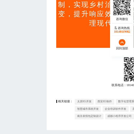
制，实现乡村治理从
变，提升响应效率与
理现代化与
咨询热线
18140119082
回到顶部
联系电话：
18140
相关链接：
太原H5开发
西安H5制作
数字化管理
智慧城市系统开发
企业培训软件开发
南京表情包定制设计
成都小程序开发公司