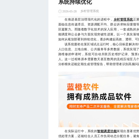
系统持续优化
乡村管理系统
2026-05-28
在推进基层治理现代化的进程中，
乡村管理系统
正
面临信息传递滞后、资源调配不均、群众诉求响应缓慢
区凝聚力。而随着数字化技术的深入应用，一套成熟的
能调度和公众参与方面实现突破性进展。以一个真实落
如何从规划部署到持续优化，逐步构建起高效、透明、可
该系统最初在某区域试点运行时，核心目标是解决传统
人口信息、土地台账、公共服务等多类数据，系统实现
路维修的申请时，系统可自动关联历史维护记录、预算
人。这一过程将原本需要数天甚至数周的流程压缩至几
分析模块还能定期生成管理报告，帮助管理者识别高频问
在实际运行中，系统的
智能调度功能
展现出显著优
优处理方案，还能结合人员工作负荷动态分配任务，避