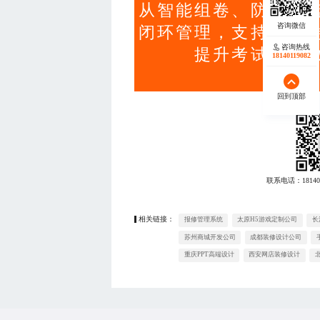
从智能组卷、防作弊
闭环管理，支持多终
咨询热线
提升考试组织
18140119082
回到顶部
联系电话：
18140
相关链接：
报修管理系统
太原H5游戏定制公司
长
苏州商城开发公司
成都装修设计公司
重庆PPT高端设计
西安网店装修设计