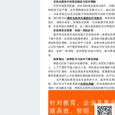
本地化落地中的现实挑战与应对策略
尽管市场需求旺盛，但在实际项目推进过程中，仍面临
致系统冗余严重，交付周期被拉长至数月之久，难以适
——许多系统无法灵活适配不同机构的考试流程与权限
题，我们提出以
模块化架构为基础的开发路径
：将系统
执行、成绩分析等，按需组合部署。结合敏捷开发流程
果，并及时提出调整意见。这一模式使得整体交付周期压
多场景灵活部署，实现一系统多用
题库考试系统开发的价值不仅体现在单一场景的应用
下集中机考，还是移动端随身测试，该系统均能通过配
推送阶段性测验，自动记录学习进度；在事业单位招录
公正性与效率。对于教育机构而言，系统还可作为常态
重点。这种“一套系统、多种用途”的设计理念，极大降
化。
效果预估：效率跃升与成本下降双突破
根据过往多个项目的实施经验，采用上述优化方案的题
上，人工干预环节减少超过三成，特别是在试卷编制与
护性与可扩展性，后期运维成本也明显降低。更重要的
教学质量改进与人才发展路径规划提供坚实依据。这不仅
在不断深化教育信息化改革的今天，题库考试系统
路。我们专注于此类系统的
定制化构建
，依托成熟的技
用的一体化解决方案，帮助其实现考试流程的数字化转型与管理
针对教育、企业及事
建高效、智能、可追