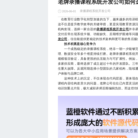
老牌录播课程系统开发公司如何
录播课程系统开发公司
2026-06-01
在教育行业数字化转型加速的当下，越来越多的培训机
这不仅是提升教学效率的关键举措，更是实现教育资源
机构发现，选择一家合适的
录播课程系统开发公司
并非
交付后常出现系统卡顿、功能缺失、后期维护困难等问
发公司
，往往能提供更稳定的技术架构和更可靠的售后服
技术积累是核心竞争力
一个成熟稳定的录播课程系统，绝非一朝一夕能够完
理、数据安全等多个维度持续打磨。老牌录播课程系统
规模项目验证，具备更强的抗压能力与可扩展性。例如，
多家供应商，最终选择了成立超过十年的开发团队。三
生重大故障。反观同期选择小型团队的几家机构，陆续
户体验与品牌口碑。
这种技术上的沉淀，不仅体现在代码层面，更体现在
课程内容结构差异大的问题，老牌公司往往已内置灵活
动识别重点片段，极大减轻讲师后期编辑负担。而这些功