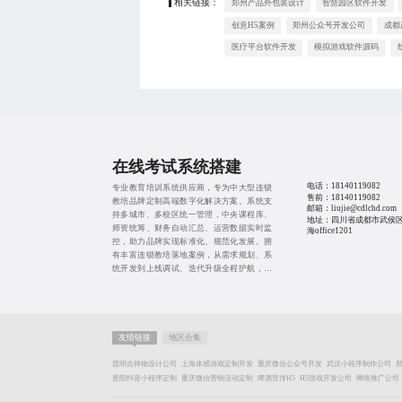
相关链接：
郑州产品外包装设计
智慧园区软件开发
创意H5案例
郑州公众号开发公司
成都
医疗平台软件开发
模拟游戏软件源码
在线考试系统搭建
电话：
18140119082
专业教育培训系统供应商，专为中大型连锁
售前：
18140119082
教培品牌定制高端数字化解决方案。系统支
邮箱：liujie@cdlchd.com
持多城市、多校区统一管理，中央课程库、
地址：四川省成都市武侯
师资统筹、财务自动汇总、运营数据实时监
海office1201
控，助力品牌实现标准化、规范化发展。拥
有丰富连锁教培落地案例，从需求规划、系
统开发到上线调试、迭代升级全程护航，赋
能品牌快速扩张。
友情链接
地区合集
昆明吉祥物设计公司
上海体感游戏定制开发
重庆微信公众号开发
武汉小程序制作公司
贵阳抖音小程序定制
重庆微信营销活动定制
啤酒宣传H5
H5游戏开发公司
网络推广公司