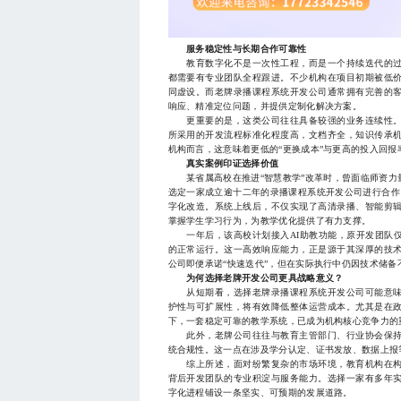
服务稳定性与长期合作可靠性
教育数字化不是一次性工程，而是一个持续迭代的过
都需要有专业团队全程跟进。不少机构在项目初期被低
同虚设。而老牌录播课程系统开发公司通常拥有完善的
响应、精准定位问题，并提供定制化解决方案。
更重要的是，这类公司往往具备较强的业务连续性。
所采用的开发流程标准化程度高，文档齐全，知识传承
机构而言，这意味着更低的“更换成本”与更高的投入回报
真实案例印证选择价值
某省属高校在推进“智慧教学”改革时，曾面临师资力
选定一家成立逾十二年的录播课程系统开发公司进行合作。
字化改造。系统上线后，不仅实现了高清录播、智能剪
掌握学生学习行为，为教学优化提供了有力支撑。
一年后，该高校计划接入AI助教功能，原开发团队仅
的正常运行。这一高效响应能力，正是源于其深厚的技
公司即便承诺“快速迭代”，但在实际执行中仍因技术储备
为何选择老牌开发公司更具战略意义？
从短期看，选择老牌录播课程系统开发公司可能意味
护性与可扩展性，将有效降低整体运营成本。尤其是在
下，一套稳定可靠的教学系统，已成为机构核心竞争力的
此外，老牌公司往往与教育主管部门、行业协会保持
统合规性。这一点在涉及学分认定、证书发放、数据上报
综上所述，面对纷繁复杂的市场环境，教育机构在构
背后开发团队的专业积淀与服务能力。选择一家有多年
字化进程铺设一条坚实、可预期的发展道路。