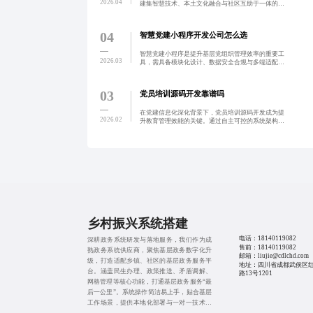
2026.04
建集智慧技术、本土文化融合与社区互助于一体的可
持续乡村养老体系，推动城乡养老均衡发展，提升老
年人生活质量与乡村治理活力。
04
智慧党建小程序开发公司怎么选
智慧党建小程序是提升基层党组织管理效率的重要工
2026.03
具，需具备模块化设计、数据安全合规与多端适配能
力。选择专业开发公司应关注其定制化能力、透明计
价与长期运维保障。蓝橙软件通过需求调研、分阶段
计价与持续服务，
03
党员培训源码开发靠谱吗
在党建信息化深化背景下，党员培训源码开发成为提
2026.02
升教育管理效能的关键。通过自主可控的系统架构设
计，实现模块化、安全性与移动端适配，支持灵活扩
展与多系统对接，助力党组织构建可定制、可持续演
进的数字化培训平
乡村振兴系统搭建
电话：
18140119082
深耕政务系统研发与落地服务，我们作为成
售前：
18140119082
熟政务系统供应商，聚焦基层政务数字化升
邮箱：liujie@cdlchd.com
级，打造适配乡镇、社区的基层政务服务平
地址：四川省成都武侯区
台。涵盖民生办理、政策推送、矛盾调解、
路13号1201
网格管理等核心功能，打通基层政务服务“最
后一公里”。系统操作简洁易上手，贴合基层
工作场景，提供本地化部署与一对一技术支