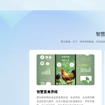
智慧
整合畜禽、水产、特色养殖数据，支持远
智慧畜禽养殖
通过物联网设备监测畜禽体温、采食情况，自动调控圈
舍温湿度与通风，结合大数据分析健康状态，异常时预