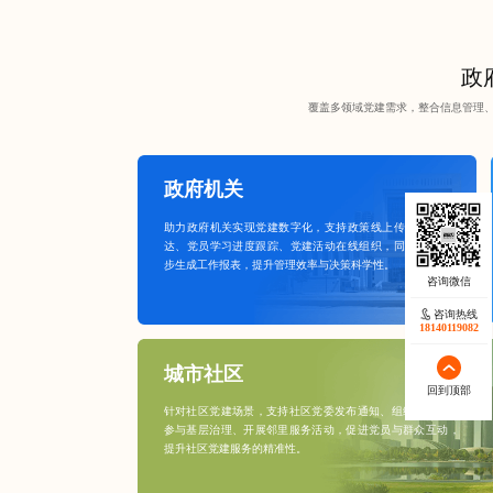
政府
覆盖多领域党建需求，整合信息管理
政府机关
助力政府机关实现党建数字化，支持政策线上传
达、党员学习进度跟踪、党建活动在线组织，同
步生成工作报表，提升管理效率与决策科学性。
咨询热线
18140119082
城市社区
回到顶部
针对社区党建场景，支持社区党委发布通知、组织居民党员
参与基层治理、开展邻里服务活动，促进党员与群众互动，
提升社区党建服务的精准性。